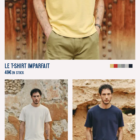
Le T-Shirt Imparfait
49
€
EN STOCK