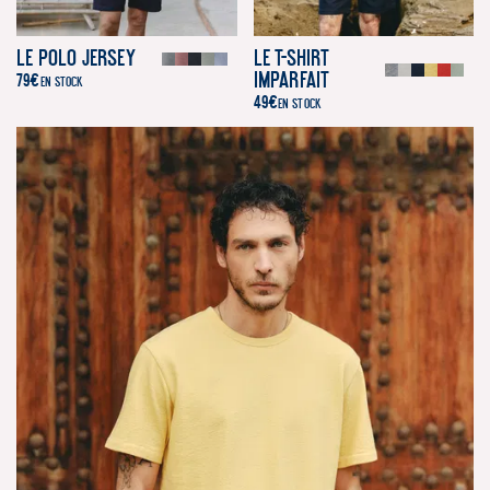
Le Polo Jersey
Le T-Shirt
Imparfait
79
€
EN STOCK
49
€
EN STOCK