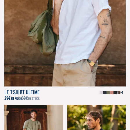
Le T-Shirt Ultime
+1
29
€
39
€
EN PRÉCO
EN STOCK