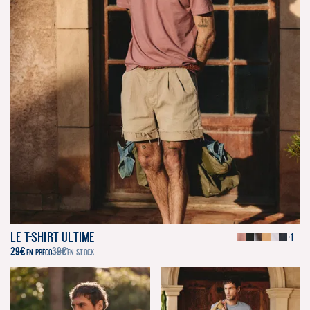
Le T-Shirt Ultime
+1
29
€
39
€
EN PRÉCO
EN STOCK