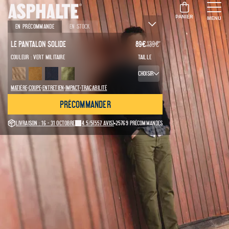
PANIER
MENU
En précommande
En stock
Le Pantalon Solide
89
€
139
€
Couleur :
Vert militaire
Taille
Choisir
·
·
·
·
Matière
Coupe
Entretien
Impact
Traçabilité
Précommander
Livraison : 16 - 31 octobre
4.5/5
(557 avis)
25769 précommandes