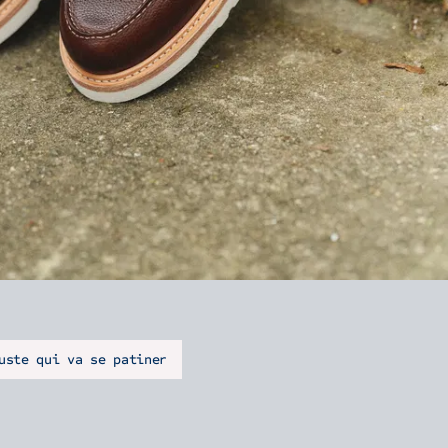
uste qui va se patiner