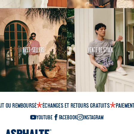
Best-Sellers
Vente de Stock
ait ou remboursé
Échanges et retours gratuits
Paiemen
YouTube
Facebook
Instagram