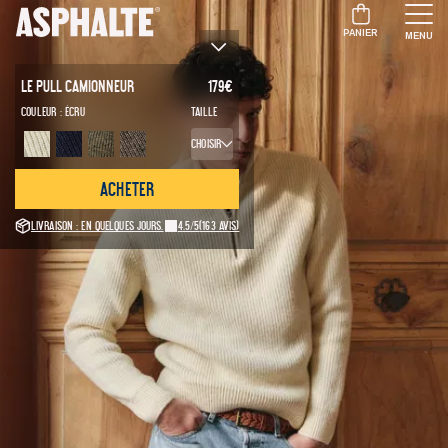
PANIER
MENU
Le Pull Camionneur
179
€
Couleur :
Écru
Taille
Choisir
Acheter
Livraison : en quelques jours.
4.5/5
(163 avis)