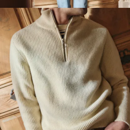
laine.
Il est
tricoté
dans une maille
dite “perlée”
, le
tricotage est
serré au maximum
pour qu’il se
tienne sans se
déformer, mais
aussi et surtout,
pour vous garder
bien au chaud.
Vous l’aurez
compris, ce Pull ne
blague pas. Nous
non plus d’ailleurs,
puisque votre pull