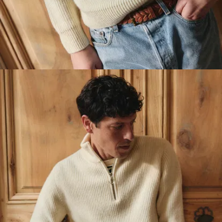
pèse
un poids
total avoisinant
les 650 grammes
.
Oui, c’est un beau
bébé.