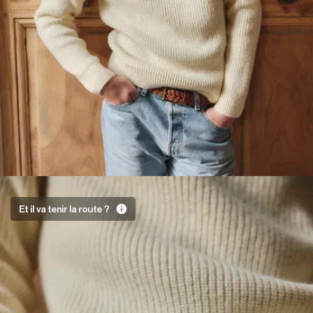
Il est
Et il va tenir la route ?
équipé
pour !
Ce pull est
toutes options