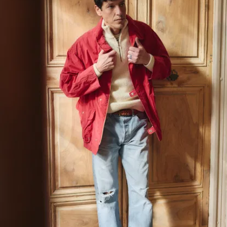
100% laine
vierge cardée
rustique,
objectivement la
meilleure pour ce
type de pièce car
elle ne se
déforme pas du
fait de sa très
forte résistance
naturelle.
Un des autres
avantages de la
laine rustique,
c’est qu’elle
boulochera
beaucoup
moins
que
d’autres types de