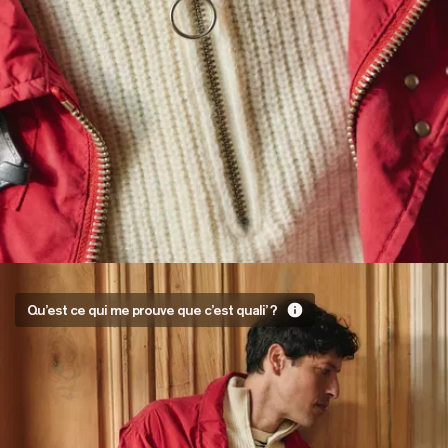
serrés
et
suffisamment
élastiques
pour laisser
passer vos
mains. Le
genre de
détail confort
qui fait la
différence.
On est
Qu’est ce qui me prouve que c’est quali’ ?
clairement
pas les
seuls à le
penser.