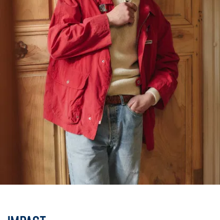
Voyez
plutôt.
C’est notre 4ème
version de ce
produit. Les
précédentes,
portées par
quelques 1 379
heureux, ont reçu
des notes qui ne
laissent aucun jury
indifférent :
Confort :
9,1/10
.
Style : 9/10
.
Durabilité :