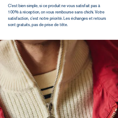
gentiment
C’est bien simple, si ce produit ne vous satisfait pas à
sur la
100% à réception, on vous rembourse sans chichi. Votre
poitrine. Idéal
satisfaction, c’est notre priorité. Les échanges et retours
donc pour
sont gratuits, pas de prise de tête.
moduler les
températures
à votre guise.
Son Zip
YKK
, la Rolls
des zip, pour
un pull
camionneur
c’est le
minimum.
Increvable.
Puis
les
bords
côtes en
1/1 bien