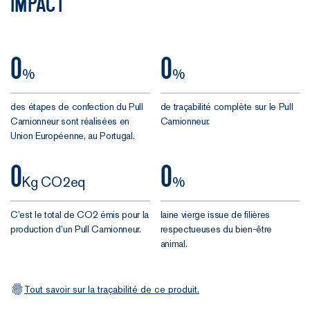
Impact
8,7/10
.
Les notes parlent
d’elles-mêmes, vous
0
0
%
%
pouvez y aller les
yeux fermés.
des étapes de confection du Pull
de traçabilité complète sur le Pull
Camionneur sont réalisées en
Camionneur.
Union Européenne, au Portugal.
0
0
Kg CO2eq
%
C’est le total de CO2 émis pour la
laine vierge issue de filières
production d’un Pull Camionneur.
respectueuses du bien-être
animal.
Tout savoir sur la traçabilité de ce produit.