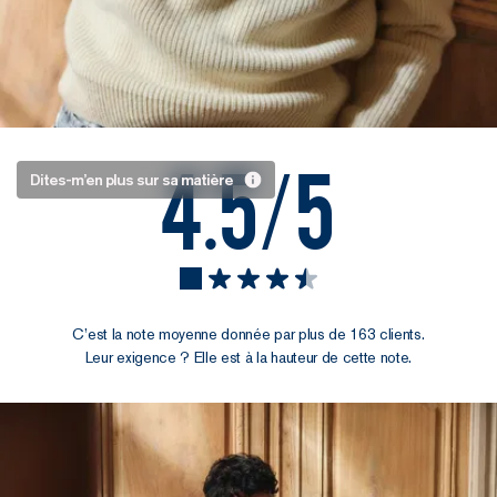
4.5/5
100% laine
Dites-m’en plus sur sa matière
vierge
cardée :
traduction
C’est la note moyenne donnée par plus de 163 clients.
Concrètement,
Leur exigence ? Elle est à la hauteur de cette note.
cette matière, et la
manière dont on l’a
tricotée, ne laisse
rien au hasard :
Son tricot en