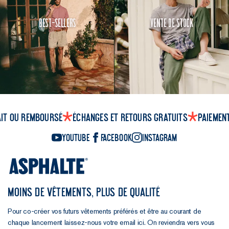
Best-Sellers
Vente de Stock
ait ou remboursé
Échanges et retours gratuits
Paiemen
YouTube
Facebook
Instagram
MOINS DE VÊTEMENTS, PLUS DE QUALITÉ
Pour co-créer vos futurs vêtements préférés et être au courant de
chaque lancement laissez-nous votre email ici. On reviendra vers vous