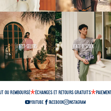
Best-Sellers
Vente de Stock
ait ou remboursé
Échanges et retours gratuits
Paiemen
YouTube
Facebook
Instagram