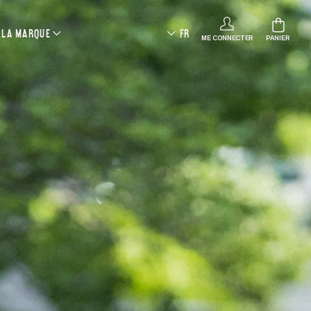
LA MARQUE
FR
ME CONNECTER
PANIER