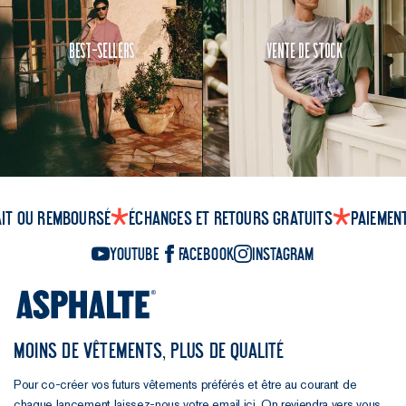
Best-Sellers
Vente de Stock
ait ou remboursé
Échanges et retours gratuits
Paiemen
YouTube
Facebook
Instagram
MOINS DE VÊTEMENTS, PLUS DE QUALITÉ
Pour co-créer vos futurs vêtements préférés et être au courant de
chaque lancement laissez-nous votre email ici. On reviendra vers vous