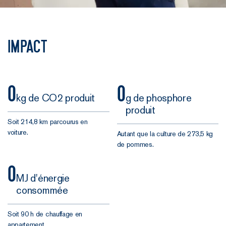
Impact
0
0
kg de CO2 produit
g de phosphore
produit
Soit 214,8 km parcourus en
voiture.
Autant que la culture de 273,5 kg
de pommes.
0
MJ d'énergie
consommée
Soit 90 h de chauffage en
appartement.