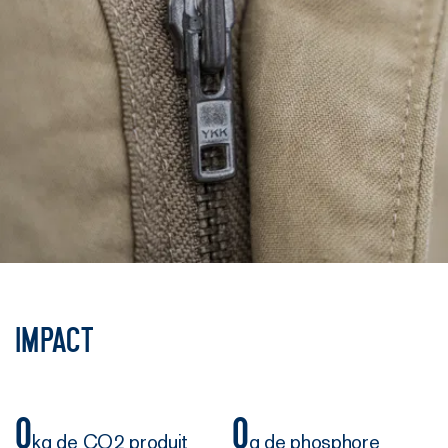
Impact
0
0
kg de CO2 produit
g de phosphore