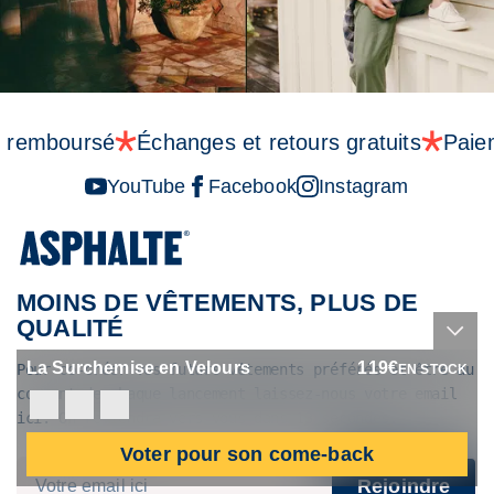
ou remboursé
Échanges et retours gratuits
Paie
YouTube
Facebook
Instagram
MOINS DE VÊTEMENTS, PLUS DE
QUALITÉ
La Surchemise en Velours
119
€
Pour co-créer vos futurs vêtements préférés et être au
EN STOCK
courant de chaque lancement laissez-nous votre email
ici. On reviendra vers vous dans 13 secondes.
Voter pour son come-back
Rejoindre