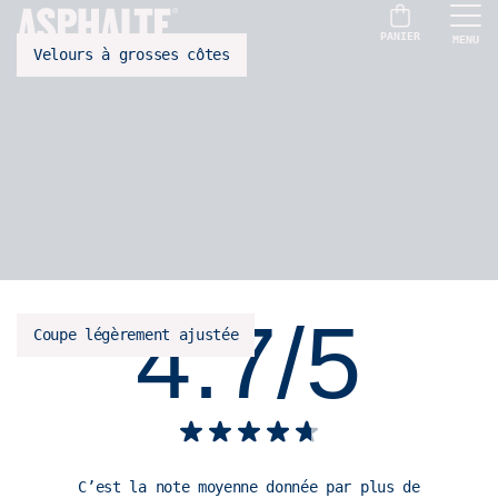
PANIER
MENU
100% coton bio
Velours à grosses côtes
4.7/5
Coupe légèrement ajustée
C’est la note moyenne donnée par plus de