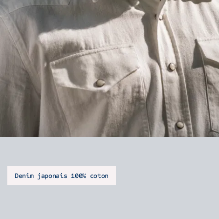
Denim japonais 100% coton