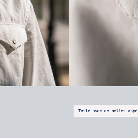
Toile avec de belles aspé