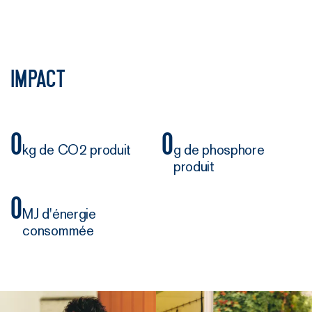
Impact
0
0
kg de CO2 produit
g de phosphore
produit
0
MJ d'énergie
consommée