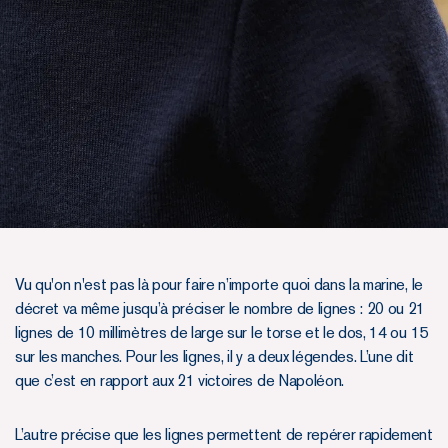
Vu qu'on n'est pas là pour faire n’importe quoi dans la marine, le
décret va même jusqu’à préciser le nombre de lignes : 20 ou 21
lignes de 10 millimètres de large sur le torse et le dos, 14 ou 15
sur les manches. Pour les lignes, il y a deux légendes. L’une dit
que c’est en rapport aux 21 victoires de Napoléon.
L’autre précise que les lignes permettent de repérer rapidement