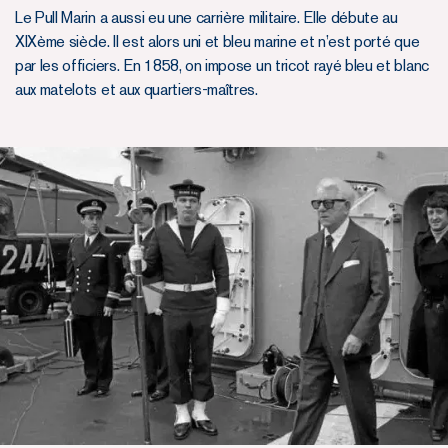
Le Pull Marin a aussi eu une carrière militaire. Elle débute au
XIXème siècle. Il est alors uni et bleu marine et n’est porté que
par les officiers. En 1858, on impose un tricot rayé bleu et blanc
aux matelots et aux quartiers-maîtres.