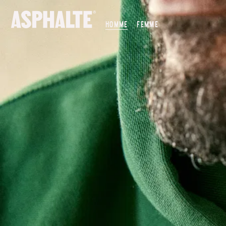
NOTRE MISSION
HOMME
FEMME
NOS MAGASINS
CO-CRÉATION
LE JOURNAL