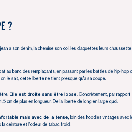
e ?
ean a son denim, la chemise son col, les claquettes leurs chaussette
t au banc des remplaçants, en passant par les battles de hip-hop ou 
n le sait, cette liberté ne tient presque qu’à sa coupe.
mètre.
Elle est droite sans être loose.
Concrètement, par rapport à
1,5 cm de plus en longueur. De la liberté de long en large quoi.
fortable mais avec de la tenue
, loin des hoodies vintages avec 
a ceinture et l’odeur de tabac froid.