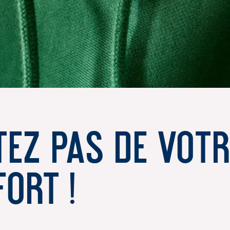
tez pas de vot
ort !