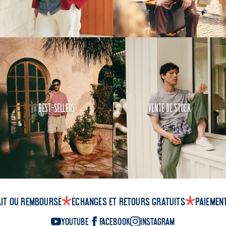
Best-Sellers
Vente de Stock
ait ou remboursé
Échanges et retours gratuits
Paiemen
YouTube
Facebook
Instagram