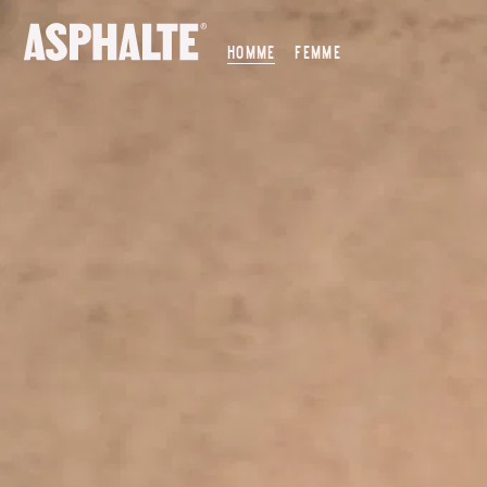
NOTRE MISSION
HOMME
FEMME
NOS MAGASINS
CO-CRÉATION
LE JOURNAL