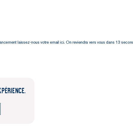
É
lancement laissez-nous votre email ici. On reviendra vers vous dans 13 secon
XPÉRIENCE.