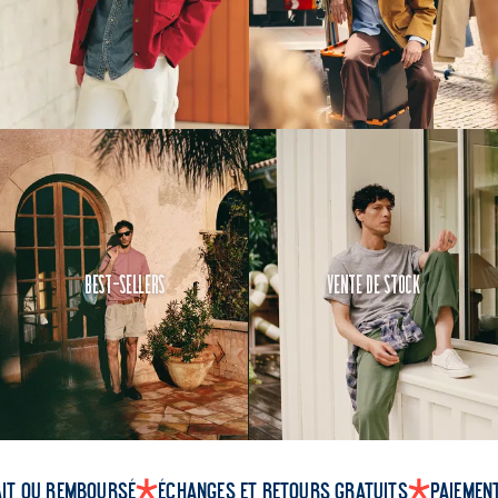
Best-Sellers
Vente de Stock
ait ou remboursé
Échanges et retours gratuits
Paiemen