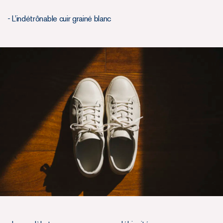
- L’indétrônable cuir grainé blanc