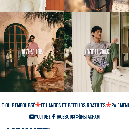
Best-Sellers
Vente de Stock
ait ou remboursé
Échanges et retours gratuits
Paiemen
YouTube
Facebook
Instagram