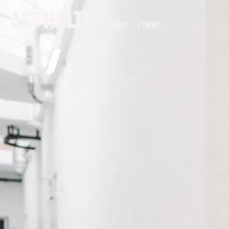
NOTRE MISSION
HOMME
FEMME
NOS MAGASINS
CO-CRÉATION
LE JOURNAL