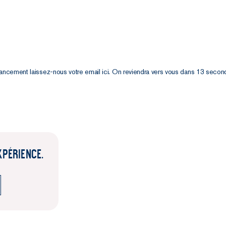
É
lancement laissez-nous votre email ici. On reviendra vers vous dans 13 secon
XPÉRIENCE.