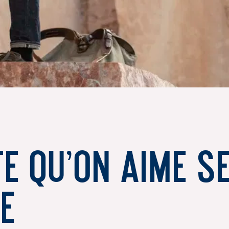
e qu'on aime s
e