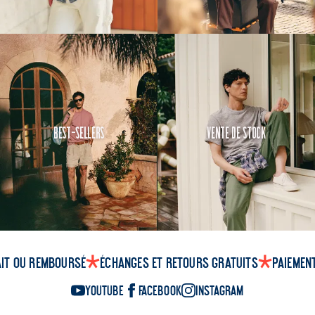
Best-Sellers
Vente de Stock
ait ou remboursé
Échanges et retours gratuits
Paiemen
YouTube
Facebook
Instagram