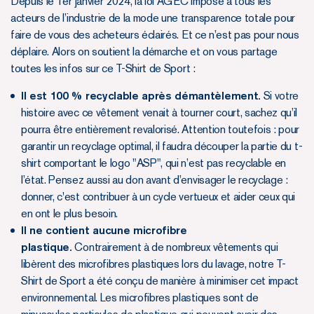
Depuis le 1er janvier 2024, la loi AGEC impose à tous les
acteurs de l’industrie de la mode une transparence totale pour
faire de vous des acheteurs éclairés. Et ce n’est pas pour nous
déplaire. Alors on soutient la démarche et on vous partage
toutes les infos sur ce T-Shirt de Sport :
Il est 100 % recyclable après démantèlement.
Si votre
histoire avec ce vêtement venait à tourner court, sachez qu’il
pourra être entièrement revalorisé. Attention toutefois : pour
garantir un recyclage optimal, il faudra découper la partie du t-
shirt comportant le logo "ASP", qui n’est pas recyclable en
l’état. Pensez aussi au don avant d’envisager le recyclage :
donner, c'est contribuer à un cycle vertueux et aider ceux qui
en ont le plus besoin.
Il ne contient aucune microfibre
plastique.
Contrairement à de nombreux vêtements qui
libèrent des microfibres plastiques lors du lavage, notre T-
Shirt de Sport a été conçu de manière à minimiser cet impact
environnemental. Les microfibres plastiques sont de