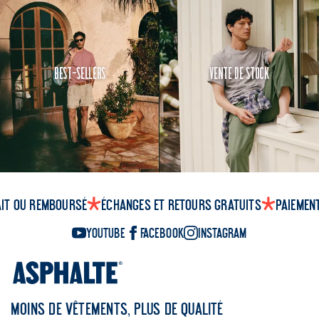
Best-Sellers
Vente de Stock
ait ou remboursé
Échanges et retours gratuits
Paiemen
YouTube
Facebook
Instagram
MOINS DE VÊTEMENTS, PLUS DE QUALITÉ