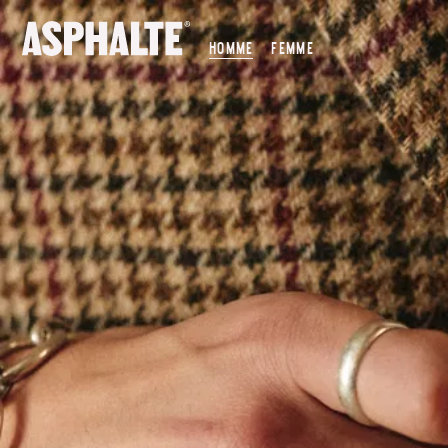
NOTRE MISSION
HOMME
FEMME
NOS MAGASINS
CO-CRÉATION
LE JOURNAL