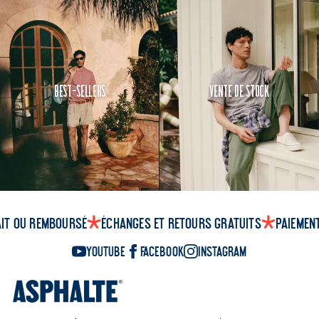
Best-Sellers
Vente de Stock
ait ou remboursé
Échanges et retours gratuits
Paiemen
YouTube
Facebook
Instagram