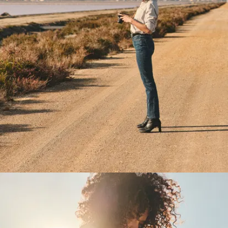
können.
Ein mittelhoher
Bund:
Wir haben
uns für diese
Höhe
entschieden, weil
sie sowohl
schmeichelhaft
als auch bequem
ist. Der Bund
lässt sich mit
einem Knopf und
einem YKK-
Reißverschluss
schließen.
Strategisch
platzierte
Taschen:
Sie
sind