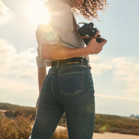
ausschlaggebend
dafür, wie euer
Hintern in der
Jeans aussieht.
Auch die
Taschengröße ist
wichtig. Nicht zu
groß, nicht zu
klein, subtil
angewinkelt für
maximale
Schmeichelei.
Volltreffer.
Oh, und fürs
Protokoll, diese
Jeans hat
echte,
tiefe Taschen
. Ja,