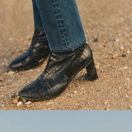
Italienisch
gewebt von
Candiani:
Weltbekannt für
nachhaltigen,
außergewöhnlichen
Denim.
Haltbare
Konstruktion:
Starke Nähte und
strategische Nieten
an den
Belastungspunkten,
mit sorgfältiger
Verarbeitung, damit
sie euch lange treu
begleiten werden.