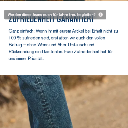
genau wie bei einer
Männerjeans. Denn
Für die
Werden diese Jeans euch für Jahre treu begleiten?
Zufriedenheit garantiert
ihr habt auch ein
Langstrecke
Telefon, Schlüssel,
gemacht
Ganz einfach: Wenn ihr mit eurem Artikel bei Erhalt nicht zu
Geldbeutel und ein
100 % zufrieden seid, erstatten wir euch den vollen
paar Geheimnisse
Weil sie aus einem
Betrag – ohne Wenn und Aber. Umtausch und
zu verstauen,
Stoff geschnitten
Rücksendung sind kostenlos. Eure Zufriedenheit hat für
stimmt’s?
sind, der’s ernst meint.
uns immer Priorität.
Dicht und solide
entwickeln diese
Jeans ihren Charakter
im Laufe der Zeit,
anstatt auseinander
zu fallen.
Premium-Denim:
99 % Bio-
Baumwolle + 1 %
Elastan für Komfort.