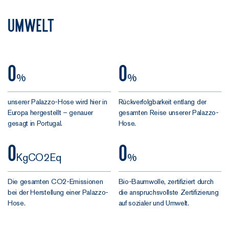
uns, was ihr
Umwelt
davon haltet.
0
0
%
%
unserer Palazzo-Hose wird hier in
Rückverfolgbarkeit entlang der
Europa hergestellt – genauer
gesamten Reise unserer Palazzo-
gesagt in Portugal.
Hose.
0
0
KgCO2Eq
%
Die gesamten CO2-Emissionen
Bio-Baumwolle, zertifiziert durch
bei der Herstellung einer Palazzo-
die anspruchsvollste Zertifizierung
Hose.
auf sozialer und Umwelt.