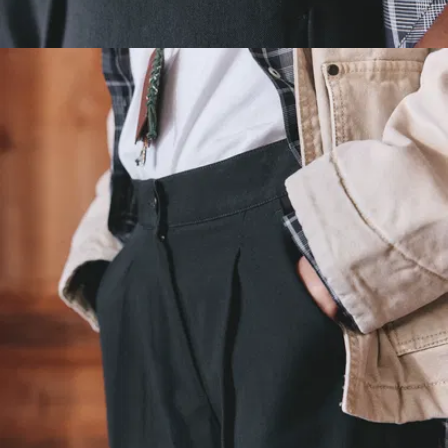
Taschen im
italienischen
Stil. Dezent,
seitlich, schräg
aus dem
gleichen Stoff
genäht, sind
sie praktisch,
elegant und
strapazierfähig.
Hinten 2
Ziertaschen.
Und all das
dient einer
einzigen
Aufgabe: Dass
ihr fantastisch
ausseht.