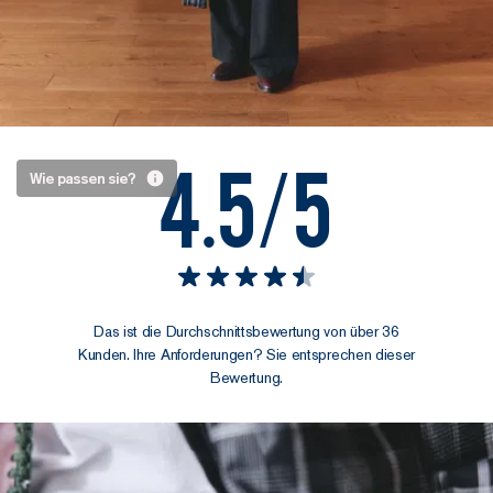
4.5/5
Problemlos
Wie passen sie?
jeden Tag
Der Schnitt
ist fließend,
mit weitem
Bein und
Das ist die Durchschnittsbewertung von über 36
hoher Taille.
Kunden. Ihre Anforderungen? Sie entsprechen dieser
Das Ergebnis?
Bewertung.
Ein Fall, der
sich mit euch
bewegt und
jeder Figur