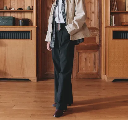
euch die 3.
Version der
Palazzo-Hose
vor. Und
Achtung: Sie hat
sich ordentlich
weiterentwickelt.
Wir haben den
Schnitt
überarbeitet,
damit die
Passform noch
besser sitzt –
der vordere
Abnäher liegt
jetzt sauberer
und der Fall des
Beins ist noch
fließender. Sagt