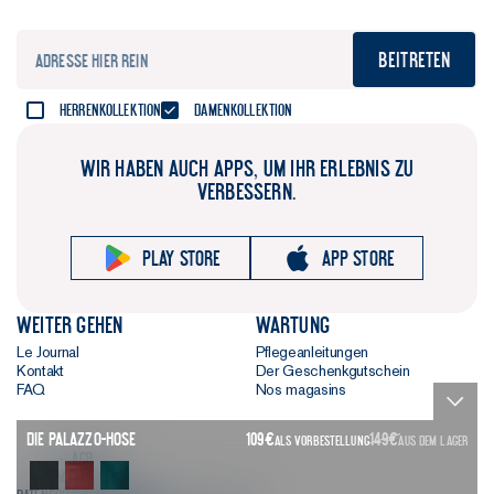
Beitreten
Herrenkollektion
Damenkollektion
WIR HABEN AUCH APPS, UM IHR ERLEBNIS ZU
VERBESSERN.
Play store
App store
Weiter gehen
Wartung
Le Journal
Pflegeanleitungen
Kontakt
Der Geschenkgutschein
FAQ
Nos magasins
Die Palazzo-Hose
109
€
149
€
ALS VORBESTELLUNG
AUS DEM LAGER
AGB
Impressum