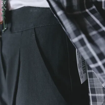
schmeichelt.
Komfort pur:
Der elastische
Bund hinten
passt sich
eurer Figur an,
ohne jemals
einzuengen. Er
ist diskret,
liegt perfekt
an der Hose
an und sorgt
für Komfort
und Stil, egal
was ihr
vorhabt.
Taschen-
Technik:
Vorne 2