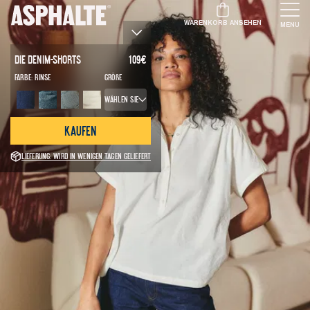
WARENKORB ANSEHEN
MENU
Die Denim-Shorts
109
€
Farbe:
Rinse
Größe
Wählen Sie
Kaufen
Lieferung: Wird in wenigen Tagen geliefert