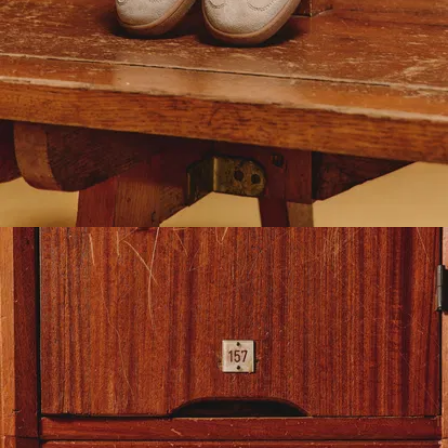
Langlebigkeit
ausgelegt.
Gummi-
Laufsohle
, die
Abnutzung und
Stöße locker
wegsteckt
Strobel-
Konstruktion,
geklebt und
genäht
, damit die
Sohle bombenfest
sitzt
Flex- und
Abriebprüfungen
mit Bravour
bestanden – für
Kilometer um