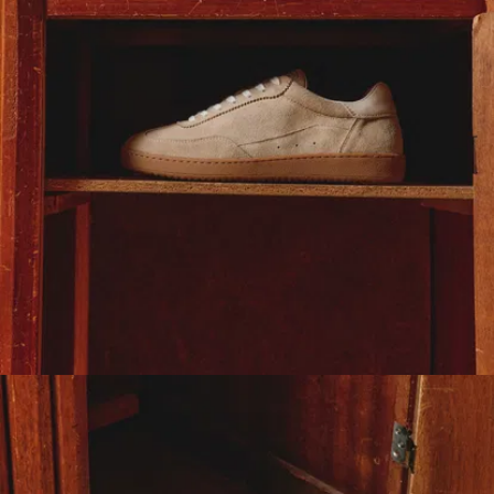
Kilometer und alles,
was das Leben
sonst noch so
bringt
Dazu kommen
europäische Leder,
ausgewählt nach
Qualität und
Strapazierfähigkeit
– und ihr habt ein
Paar, das jahrelang
hält.