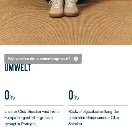
Das nennt
Wie werden die zusammengebaut?
Umwelt
sich
Strobel –
und das
0
0
hält
%
%
Die meisten Sneaker,
unserer Club Sneaker wird hier in
Rückverfolgbarkeit entlang der
die auseinanderfallen,
Europa hergestellt – genauer
gesamten Reise unserer Club
gesagt in Portugal.
tun das aus einem
Sneaker
simplen Grund: Die