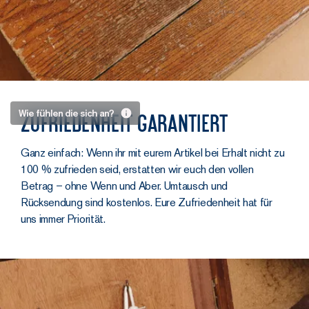
auch bei Leder.
Für die Club
Sneaker haben
wir auf drei
weltbekannte
Gerbereien
Ihr
gesetzt,
Wie fühlen die sich an?
Zufriedenheit garantiert
denen wir
vergesst,
vertrauen.
dass ihr
Ganz einfach: Wenn ihr mit eurem Artikel bei Erhalt nicht zu
Mastrotto
100 % zufrieden seid, erstatten wir euch den vollen
sie anhabt
für
Betrag – ohne Wenn und Aber. Umtausch und
Wildleder
:
Rücksendung sind kostenlos. Eure Zufriedenheit hat für
Ein schlanker
matt, samtig,
uns immer Priorität.
Sneaker ist gut. Ein
satt
schlanker Sneaker,
Poletto für
der auch noch
Glattleder
:
bequem ist, ist
geschmeidig,
besser.
clean,