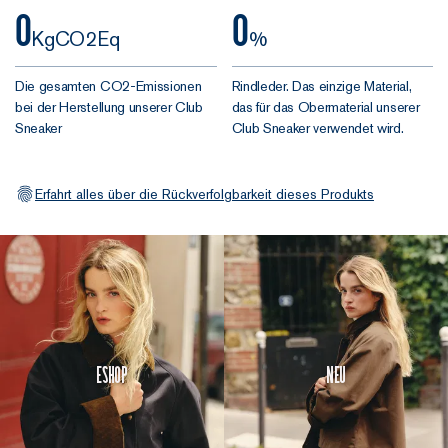
0
0
Sohle ist nur auf das
KgCO2Eq
%
Obermaterial geklebt.
Schnell, billig … aber
Die gesamten CO2-Emissionen
Rindleder. Das einzige Material,
nicht gerade
bei der Herstellung unserer Club
das für das Obermaterial unserer
langlebig.
Sneaker
Club Sneaker verwendet wird.
Wir haben das anders
gemacht. Die
Erfahrt alles über die Rückverfolgbarkeit dieses Produkts
Strobel-
Konstruktion
ist
eine Methode, die
Obermaterial,
Brandsohle und
Laufsohle fest
miteinander
Eshop
Neu
verbindet.
Doppelte