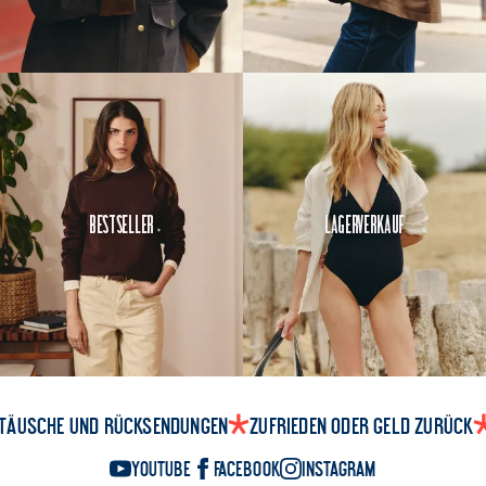
Verbindung:
geklebt +
genäht.
Das
verhindert jedes
Ablösen
Interne Strobel-
Naht
, die alle Teile
dauerhaft
verbindet
Bestseller
Lagerverkauf
Verstärkte
Steppnaht
an den
Belastungspunkten
Gefertigt in
Portugal
, von den
Handwerkern bei
Rilix
täusche und Rücksendungen
Zufrieden oder Geld zurück
YouTube
Facebook
Instagram