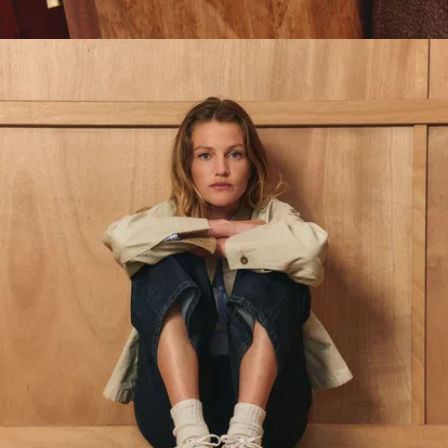
abfedert
Die Club Sneaker
fühlen sich vom
ersten Tragen an
gut an – und bieten
Komfort, der
wirklich hält.