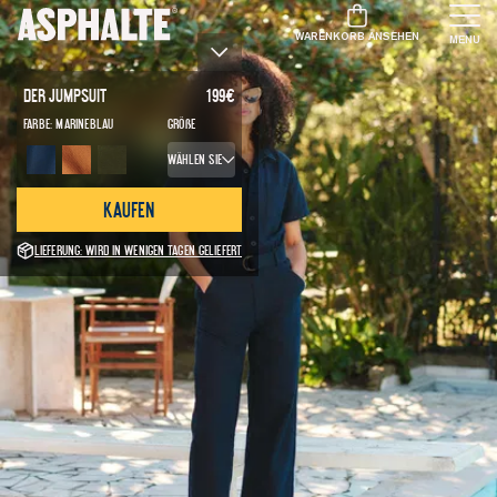
WARENKORB ANSEHEN
MENU
Der Jumpsuit
199
€
Farbe:
Marineblau
Größe
Wählen Sie
Kaufen
Lieferung: Wird in wenigen Tagen geliefert