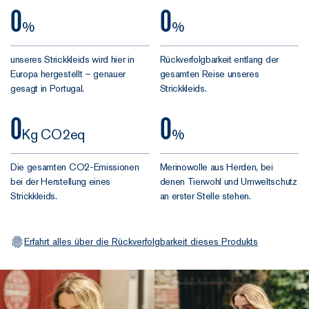
0
0
geschnitten,
%
%
leicht
ausgestellt,
unseres Strickkleids wird hier in
Rückverfolgbarkeit entlang der
bequem. Die
Europa hergestellt – genauer
gesamten Reise unseres
fließende
gesagt in Portugal.
Strickkleids.
Linie fällt
schön und
0
0
schmeichelt
Kg CO2eq
%
jeder Figur,
ohne zu
Die gesamten CO2-Emissionen
Merinowolle aus Herden, bei
kleben oder
bei der Herstellung eines
denen Tierwohl und Umweltschutz
Strickkleids.
einzuengen.
an erster Stelle stehen.
Lang genug,
Erfahrt alles über die Rückverfolgbarkeit dieses Produkts
um zu
strecken,
locker genug,
um sich mit