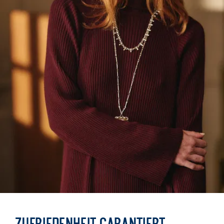
Mit
570 Gramm
in Größe M
hat
es ein echtes
Gewicht – was
Wohligkeit und
Wärme bedeutet.
Sein
feiner
Merinowollstrick
wirkt wie eine
natürliche Barriere
gegen die Kälte:
Er isoliert,
reguliert und hält
eure Temperatur
von morgens bis
abends konstant.
Zufriedenheit garantiert