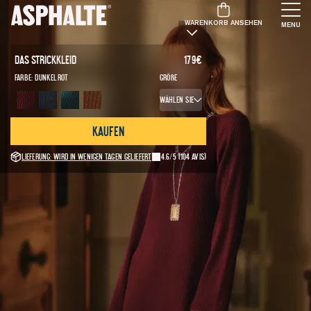
WARENKORB ANSEHEN
MENU
Das Strickkleid
179
€
Farbe:
Dunkelrot
Größe
Wählen Sie
Kaufen
Lieferung: Wird in wenigen Tagen geliefert
4.6/5
(104 avis)