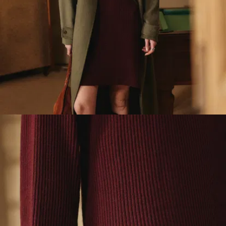
Wetter an. Sie speichert
Wärme, wenn es kalt ist,
und gibt sie ab, wenn es
mild ist.
Atmungsaktiv:
Die Faser
absorbiert Feuchtigkeit,
bevor sie sich festsetzt.
Das Strickkleid trocknet
schnell und verhindert
Schweißflecken.
Weich und stabil:
Mit
19,5-Mikron-Fasern bleibt
es seidig auf der Haut,
ohne seine Form zu
verlieren oder zu pillen.