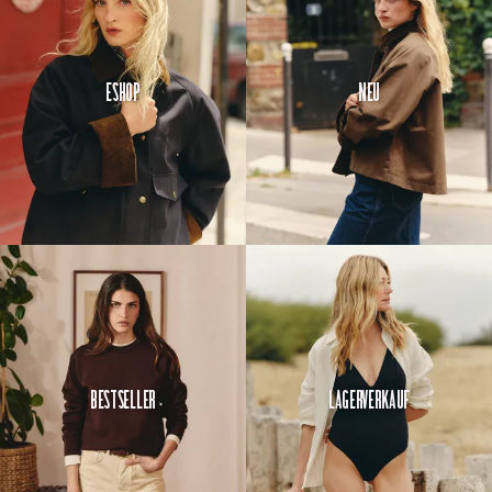
euch zu
bewegen.
Eshop
Neu
Bestseller
Lagerverkauf