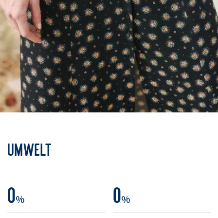
Umwelt
0
0
%
%