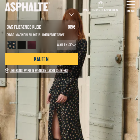
WARENKORB ANSEHEN
MENU
Das Fließende Kleid
169
€
Farbe:
Marineblau mit Blumenprint
Größe
Wählen Sie
Kaufen
Lieferung: Wird in wenigen Tagen geliefert