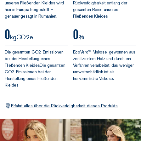
unseres Fließenden Kleides wird
Rückverfolgbarkeit entlang der
hier in Europa hergestellt –
gesamten Reise unseres
genauer gesagt in Rumänien.
Fließenden Kleides
0
0
kgCO2e
%
Die gesamten CO2-Emissionen
EcoVero™-Viskose, gewonnen aus
bei der Herstellung eines
zertifiziertem Holz und durch ein
Fließenden KleidesDie gesamten
Verfahren verarbeitet, das weniger
CO2-Emissionen bei der
umweltschädlich ist als
Herstellung eines Fließenden
herkömmliche Viskose.
Kleides
Erfahrt alles über die Rückverfolgbarkeit dieses Produkts