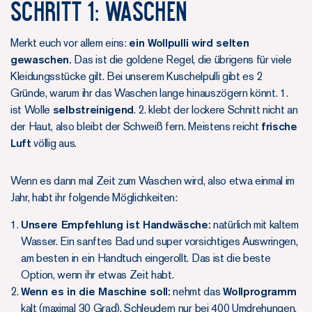
SCHRITT 1: WASCHEN
Merkt euch vor allem eins:
ein Wollpulli wird selten
gewaschen.
Das ist die goldene Regel, die übrigens für viele
Kleidungsstücke gilt. Bei unserem Kuschelpulli gibt es 2
Gründe, warum ihr das Waschen lange hinauszögern könnt. 1.
ist Wolle
selbstreinigend
. 2. klebt der lockere Schnitt nicht an
der Haut, also bleibt der Schweiß fern. Meistens reicht
frische
Luft
völlig aus.
Wenn es dann mal Zeit zum Waschen wird, also etwa einmal im
Jahr, habt ihr folgende Möglichkeiten:
Unsere Empfehlung ist Handwäsche:
natürlich mit kaltem
Wasser. Ein sanftes Bad und super vorsichtiges Auswringen,
am besten in ein Handtuch eingerollt. Das ist die beste
Option, wenn ihr etwas Zeit habt.
Wenn es in die Maschine soll:
nehmt das
Wollprogramm
kalt (maximal 30 Grad), Schleudern nur bei 400 Umdrehungen.