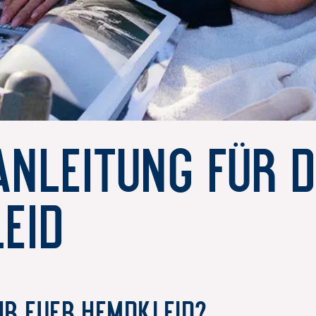
anleitung für 
eid
HR EUER HEMDKLEID?