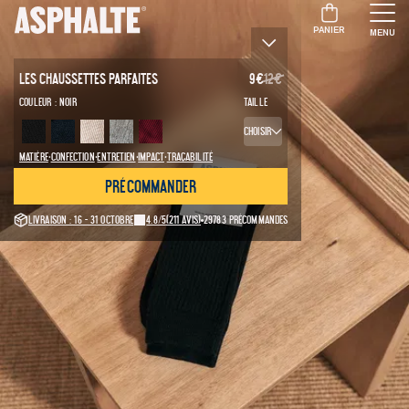
PANIER
MENU
Les Chaussettes Parfaites
9
€
12
€
Couleur :
Noir
Taille
Choisir
·
·
·
·
Matière
Confection
Entretien
Impact
Traçabilité
Précommander
Livraison : 16 - 31 octobre
4.8/5
(211 avis)
29783 précommandes