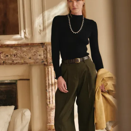
trop
moulante
pour
autant.
Et
la base est
tricotée en
côtes pour
un max de
confort et
d’élasticité.
La longueur
a été
calculée au
millimètre
près pour
qu’il puisse
être
embraillé
dans votre