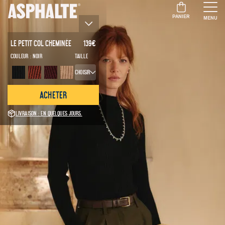
PANIER
MENU
Le Petit Col Cheminée
139
€
Couleur :
Noir
Taille
Choisir
Acheter
Livraison : en quelques jours.