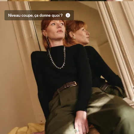
Tout ce
Niveau coupe, ça donne quoi ?
qu’il
faut, là
où il
faut
Sans
surprise, ce
Pull est
doté d’un
col
cheminée.
Hauteur
élégante,
coupe
ajustée :