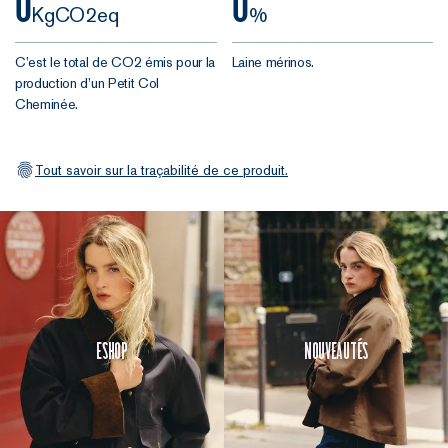
0
0
histoire ne pas
KgCO2eq
%
tirer sur le col
comme une
C’est le total de CO2 émis pour la
Laine mérinos.
forcenée. Ok ?
production d’un Petit Col
Cheminée.
Tout savoir sur la traçabilité de ce produit.
Eshop
Nouveautés