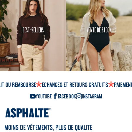
Best-Sellers
Vente de Stock
ait ou remboursé
Échanges et retours gratuits
Paiemen
YouTube
Facebook
Instagram
MOINS DE VÊTEMENTS, PLUS DE QUALITÉ