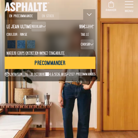
PANIER
MENU
En précommande
En stock
Le Jean Ultime
99
€
139
€
Regular
Couleur :
Rinse
Taille
Choisir
·
·
·
·
Matière
Coupe
Entretien
Impact
Traçabilité
Précommander
Livraison : 16 - 31 octobre
4.6/5
(36 avis)
12127 précommandes