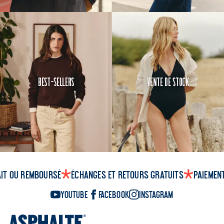
Best-Sellers
Vente de Stock
ait ou remboursé
Échanges et retours gratuits
Paiemen
YouTube
Facebook
Instagram