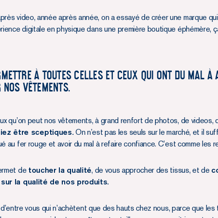
après video, année après année, on a essayé de créer une marque qui
érience digitale en physique dans une première boutique éphémère, ç
METTRE À TOUTES CELLES ET CEUX QUI ONT DU MAL À 
R NOS VÊTEMENTS.
eux qu’on peut nos vêtements, à grand renfort de photos, de videos, d
iez être sceptiques.
On n’est pas les seuls sur le marché, et il suff
é au fer rouge et avoir du mal à refaire confiance. C’est comme les re
permet de
toucher la qualité
, de vous approcher des tissus, et de
c
 sur la qualité de nos produits.
mal d’entre vous qui n’achètent que des hauts chez nous, parce que les 