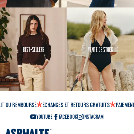
Best-Sellers
Vente de Stock
ait ou remboursé
Échanges et retours gratuits
Paiemen
YouTube
Facebook
Instagram