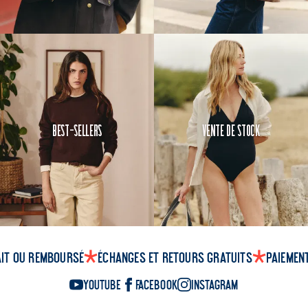
Best-Sellers
Vente de Stock
ait ou remboursé
Échanges et retours gratuits
Paiemen
YouTube
Facebook
Instagram