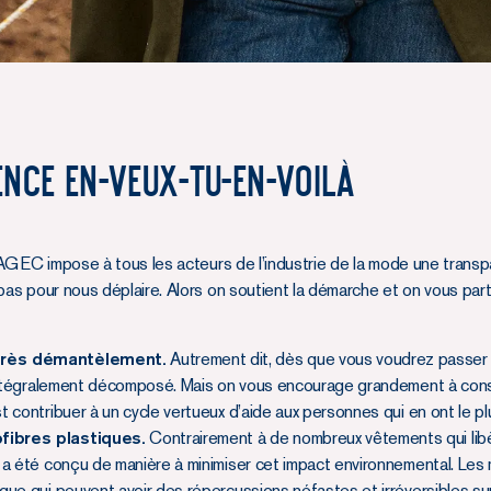
nce en-veux-tu-en-voilà
oi AGEC impose à tous les acteurs de l’industrie de la mode une trans
 pas pour nous déplaire. Alors on soutient la démarche et on vous par
après démantèlement.
Autrement dit, dès que vous voudrez passer à
ir intégralement décomposé. Mais on vous encourage grandement à con
t contribuer à un cycle vertueux d’aide aux personnes qui en ont le pl
fibres plastiques.
Contrairement à de nombreux vêtements qui libè
r a été conçu de manière à minimiser cet impact environnemental. Les 
ique qui peuvent avoir des répercussions néfastes et irréversibles 