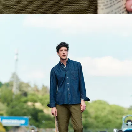
Elastan, durch
die eure Hose
euren
Bewegungen
folgt, ohne aus
der Form zu
gehen. Robust?
Klar. Einengend?
Bestimmt nicht.