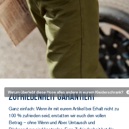
Weil wir sie
Warum überlebt diese Hose alles andere in eurem Kleiderschrank?
Zufriedenheit garantiert
für die
Ewigkeit
Ganz einfach: Wenn ihr mit eurem Artikel bei Erhalt nicht zu
gemacht
100 % zufrieden seid, erstatten wir euch den vollen
haben
Betrag – ohne Wenn und Aber. Umtausch und