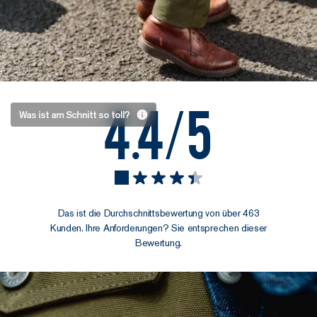
4.4/5
Die Solide
Was ist am Schnitt so toll?
Hose
bewegt sich
mit euch,
nicht gegen
euch
Das ist die Durchschnittsbewertung von über 463
Wir wollten das
Kunden. Ihre Anforderungen? Sie entsprechen dieser
Bewertung.
Gefühl von
Vintage-
Arbeitskleidung,
aber mit einer
modernen