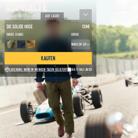
WARENKORB ANSEHEN
Als Vorbestellung
Auf Lager
Die Solide Hose
139
€
Farbe:
Khaki
Größe
Wählen Sie
Kaufen
Lieferung: Wird in wenigen Tagen geliefert
4.4/5
(463 avis)