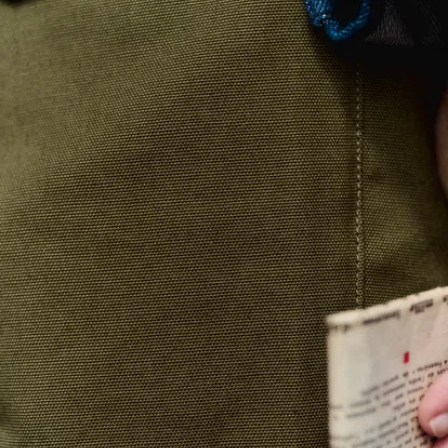
Silhouette. Das
Ergebnis? Ein
gerader Schnitt,
der sich nach
unten minimal
verjüngt – weder
maßgeschneidert
noch baggy,
sondern genau
richtig.
Aber hier gibt es
nicht nur klare
Linien, sondern
auch echten
Komfort. Das
Geheimnis ist
eine Prise