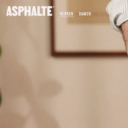
UNSERE MISSION
HERREN
DAMEN
CO-CREATION
LE MAGASIN
JOURNAL