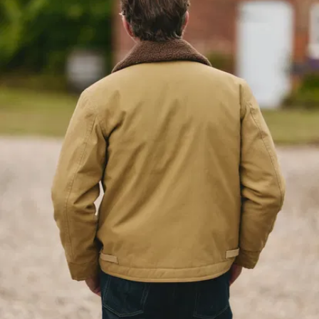
auch mal einen
Regenschauer
aushält. Er ist zwar
nicht 100 %
wasserdicht, hält
euch aber trotzdem
schön trocken, wenn
ihr mal vom Regen
überrascht werdet.
Ein Kragen aus
reiner
französischer
Merinowolle.
Für die
flauschige Textur
haben wir uns für
dieselbe Wolle
entschieden, die wir
auch für unsere