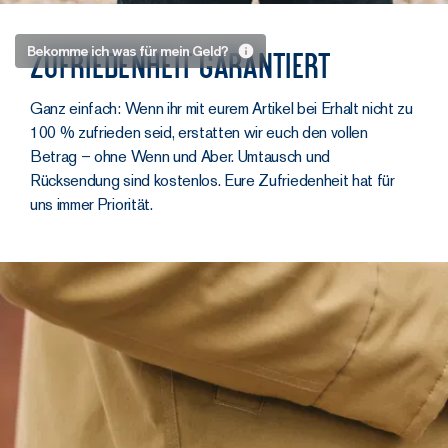
Wenn ihr
Bekomme ich was für mein Geld?
Zufriedenheit garantiert
Asphalte kennt,
wisst ihr die
Ganz einfach: Wenn ihr mit eurem Artikel bei Erhalt nicht zu
Antwort bereits
100 % zufrieden seid, erstatten wir euch den vollen
Betrag – ohne Wenn und Aber. Umtausch und
Die N1 Deckjacke hat
Rücksendung sind kostenlos. Eure Zufriedenheit hat für
ganz schön was unter
uns immer Priorität.
der Haube. Schaut mal:
100 % Bio-
Baumwoll-
Ottoman.
Der
Außenstoff wird in
Frankreich von
Telatex hergestellt
und ist aus
vollständig
zertifizierter Bio-