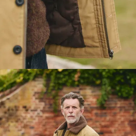
Gerader Schnitt.
Perfekt, um sie über
einen dicken Pulli zu
ziehen, ohne euch wie
eine Seemine
aussehen zu lassen.
Praktische Länge.
Sie sitzt auf
Hüfthöhe, ihr könnt
euch also ungehindert
hinsetzen oder auf
euer Fahrrad steigen.
Komplett
gefüttert.
Vom Body
bis zu den Ärmeln,
was sie kuschelig
warm macht.
3 Taschen.
2 vorne