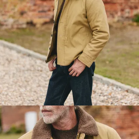
für eure Hände, eine
innen mit
Druckknopfverschluss.
Freut euch auf jede
Menge Stauraum.