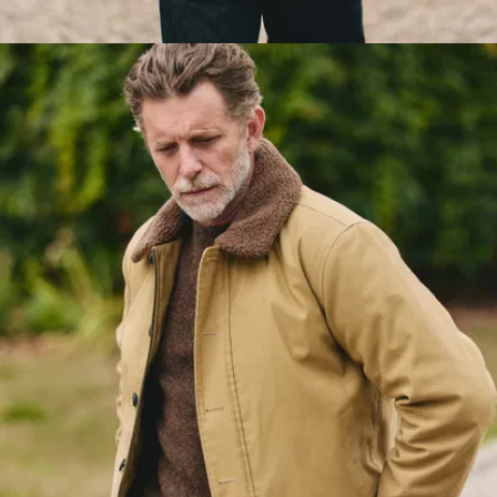
WoolPure®
Fleecejacke
verwenden. Reine
Wolle von
französischen
Merinoschafen –
bekannt dafür, dass
sie weich und warm
ist und alle Arten von
kalten Morgenden
übersteht. Darin seht
ihr gut aus und haltet
den Schnupfen fern.
Durchgehendes
Baumwollfutter.
Innen gibt es ein
tolles Steppfutter
aus Bio-Baumwolle –
mit einem schönen