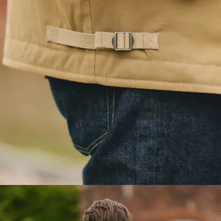
Baumwolle gewebt.
Er ist extra dick, hat
eine tolle Struktur
und fühlt sich dank
seiner markanten,
geriffelten Linien wie
eine Mischung aus
klassischem Canvas
und Cord an. Dieser
Stoff wird als
Ottoman bezeichnet
und ist besonders
strapazierfähig.
Eine
wasserabweisende
Behandlung.
Wir
haben den Stoff
wasserabweisend
gemacht, damit er