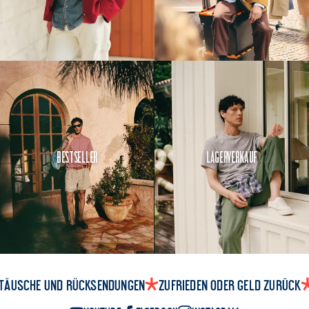
euch schön warm.
Eine Lasche unter
dem Kragen.
Unverzichtbar, um den
Kragen hochzuhalten
und das Eindringen von
Wasser zu verhindern.
Ein doppelter
Metallreißverschluss
und eine
Bestseller
Lagerverkauf
Knopfleiste.
Doppelt
gesichert.
Ein Kragen mit
robusten
Zickzacknähten.
So
bleibt er stabil, wenn
ihr ihn hochklappen
wollt.
täusche und Rücksendungen
Zufrieden oder Geld zurück