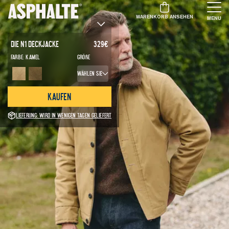
WARENKORB ANSEHEN
MENU
Die N1 Deckjacke
329
€
Farbe:
Kamel
Größe
Wählen Sie
Kaufen
Lieferung: Wird in wenigen Tagen geliefert