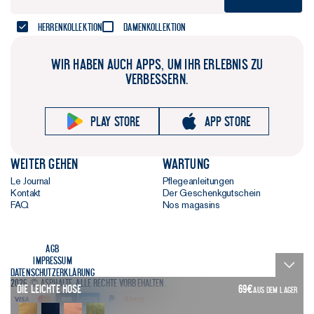
Herrenkollektion
Damenkollektion
WIR HABEN AUCH APPS, UM IHR ERLEBNIS ZU
VERBESSERN.
Play store
App store
Weiter gehen
Wartung
Le Journal
Pflegeanleitungen
Kontakt
Der Geschenkgutschein
FAQ
Nos magasins
AGB
Impressum
Datenschutzerklärung
2026 © Asphalte. Alle Rechte vorbehalten.
Die Leichte Hose
69
€
AUS DEM LAGER