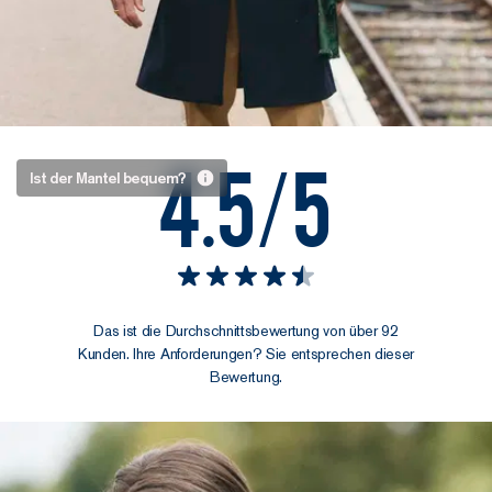
4.5/5
Großzügig,
Ist der Mantel bequem?
nicht
oversized
Ja, ist er.
Der
Schnitt ist schlicht
Das ist die Durchschnittsbewertung von über 92
und gerade
mit
Kunden. Ihre Anforderungen? Sie entsprechen dieser
weichen, natürlich
Bewertung.
fallenden
Schultern.
Ganz
ohne diesen
„Pappkarton auf