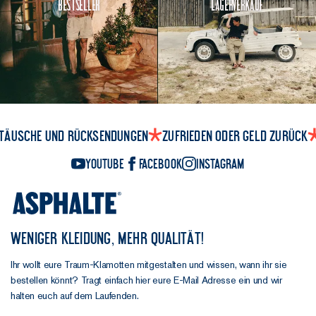
Bestseller
Lagerverkauf
Druckknopf,
das
Taschenfutter
ist verstärkt
und der
Mantel ist
insgesamt
etwas länger.
täusche und Rücksendungen
Zufrieden oder Geld zurück
Man könnte
YouTube
Facebook
Instagram
also sagen,
dass jede
Version ein
kleines Stück
von euch
WENIGER KLEIDUNG, MEHR QUALITÄT!
enhält. Und
Ihr wollt eure Traum-Klamotten mitgestalten und wissen, wann ihr sie
sie ist
bestellen könnt? Tragt einfach hier eure E-Mail Adresse ein und wir
ziemlich nah
halten euch auf dem Laufenden.
dran an