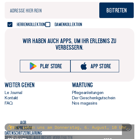
perfekt.
Danke dafür!
Beitreten
Herrenkollektion
Damenkollektion
WIR HABEN AUCH APPS, UM IHR ERLEBNIS ZU
VERBESSERN.
Play store
App store
Weiter gehen
Wartung
Le Journal
Pflegeanleitungen
Kontakt
Der Geschenkgutschein
FAQ
Nos magasins
AGB
Wir sehen uns am Donnerstag, 6. August, 10 Uhr.
Impressum
Datenschutzerklärung
2026 © Asphalte. Alle Rechte vorbehalten.