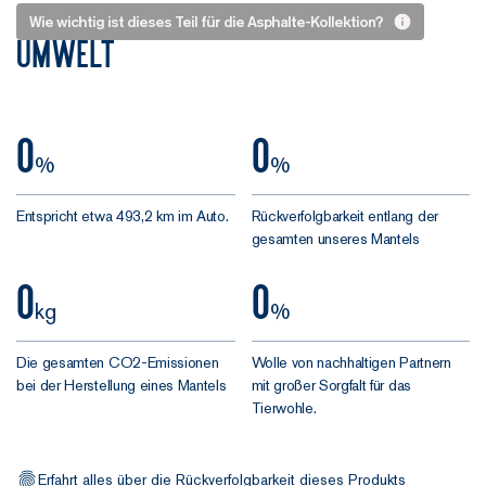
Gut
Wie wichtig ist dieses Teil für die Asphalte-Kollektion?
Umwelt
Ding
will
Weile
0
0
haben
%
%
8. Das war
Entspricht etwa 493,2 km im Auto.
Rückverfolgbarkeit entlang der
die Anzahl
gesamten unseres Mantels
Versionen, die
0
0
nötig waren,
kg
%
bis wir bei
unserem
Die gesamten CO2-Emissionen
Wolle von nachhaltigen Partnern
neuen Mantel
bei der Herstellung eines Mantels
mit großer Sorgfalt für das
gelandet sind.
Tierwohle.
Heißt das, wir
haben 7 Mal
daneben
Erfahrt alles über die Rückverfolgbarkeit dieses Produkts