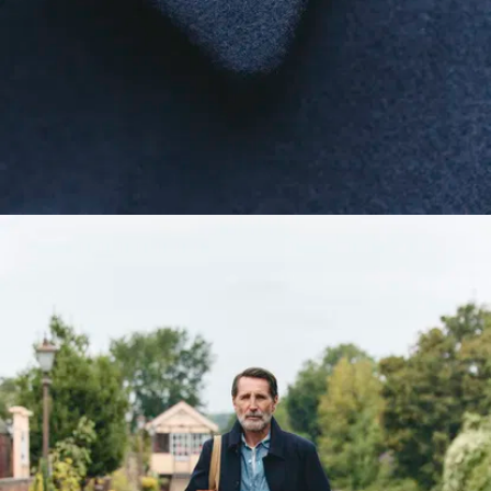
Es ist wahr: in 10 Jahren
wird dieser Mantel die
Art
nobler Patina
entwickelt haben, die nur
echte Wollmäntel
entwickeln. Ihr investiert
hier gerade in ein
künftiges Erbstück.