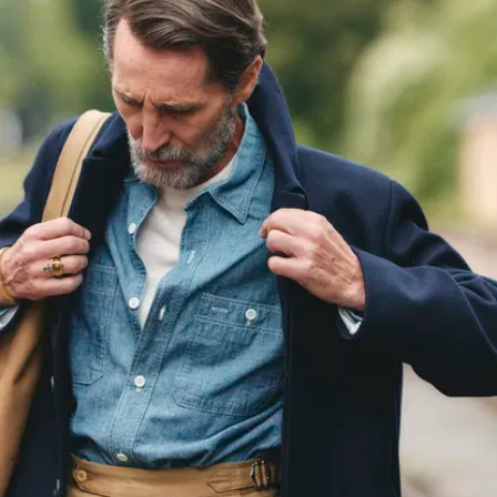
Beinen“-Look. Ein
einzelner Schlitz
hinten sorgt für
die nötige
Bewegungsfreiheit
und jede Menge
Extrakomfort.
Insgesamt ist der
Mantel
6 cm länger
als die
Vorgängerversion
für eine längere
Silhouette, wenn ihr
unter 1,70 m seid,
solltet ihr eine Größe
kleiner nehmen als
sonst. Alle anderen
können ihre
gewöhnliche Größe