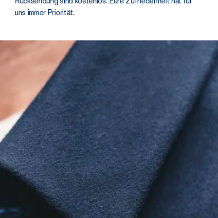
konzipiert
Rücksendung sind kostenlos. Eure Zufriedenheit hat für
uns immer Priorität.
100 % dichte
australische
Schurwolle, gewoben
in Italien, ultrastarke
Knöpfe:
jedes Detail
hat echt was drauf. Und
ja, wir haben ihn auf Herz
und Nieren geprüft – die
Ergebnisse sprechen für
sich:
maximal Pilling-
resistent
eine Passform, die
nach unzähligen
Wäschen und Jahren
die Form hält.