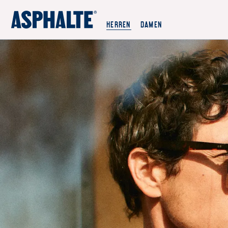
UNSERE MISSION
HERREN
DAMEN
CO-CREATION
LE MAGASIN
JOURNAL