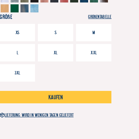
Größe
Größentabelle
XS
S
M
L
XL
XXL
3XL
Kaufen
Lieferung: Wird in wenigen Tagen geliefert