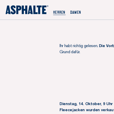
UNSERE MISSION
HERREN
DAMEN
CO-CREATION
LE MAGASIN
JOURNAL
Ihr habt richtig gelesen.
Die Vor
Grund dafür.
Dienstag, 14. Oktober, 9 Uh
Fleecejacken wurden verkauf