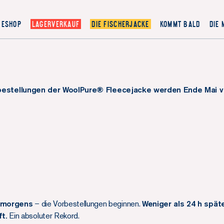
ESHOP
LAGERVERKAUF
DIE FISCHERJACKE
KOMMT BALD
DIE
bestellungen der WoolPure® Fleecejacke werden Ende Mai ve
r morgens
– die Vorbestellungen beginnen.
Weniger als 24 h spä
t.
Ein absoluter Rekord.