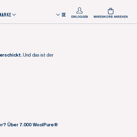
 MARKE
DE
EINLOGGEN
WARENKORB ANSEHEN
rschickt.
Und das ist der
ter? Über 7.000 WoolPure®